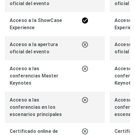
oficial del evento
oficial d
Acceso a la ShowCase
Acceso 
Experience
Experien
Acceso a la apertura
Acceso a
oficial del evento
oficial d
Acceso a las
Acceso a
conferencias Master
confere
Keynotes
Keynote
Acceso a las
Acceso a
conferencias en los
conferen
escenarios principales
escenari
Certificado online de
Certific