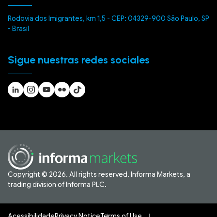
Rodovia dos Imigrantes, km 1,5 - CEP: 04329-900 São Paulo, SP
- Brasil
Sigue nuestras redes sociales
Copyright © 2026. All rights reserved. Informa Markets, a
trading division of Informa PLC.
Acessibilidade
Privacy Notice
Terms of Use