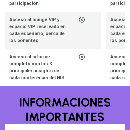
participación
particip
Acceso al lounge VIP y
Acceso a
espacio VIP reservado en
espacio 
cada escenario, cerca de
cada esc
los ponentes
los pone
Acceso al informe
Acceso a
completo con los 3
completo
principales insights de
principal
cada conferencia del HIS
cada con
INFORMACIONES
IMPORTANTES