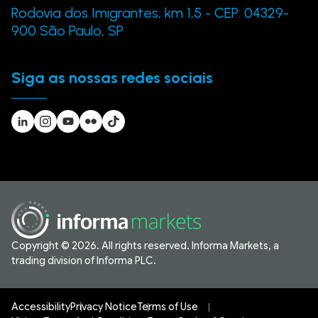
Rodovia dos Imigrantes, km 1,5 - CEP: 04329-
900 São Paulo, SP
Siga as nossas redes sociais
Copyright © 2026. All rights reserved. Informa Markets, a
trading division of Informa PLC.
Accessibility
Privacy Notice
Terms of Use