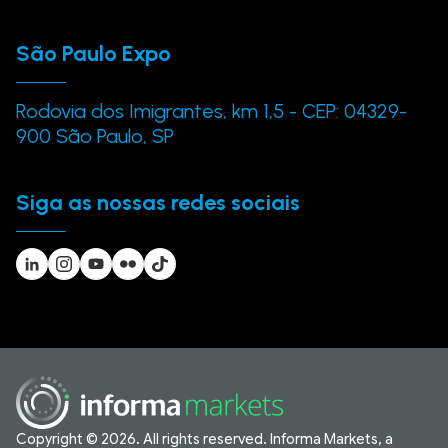
São Paulo Expo
Rodovia dos Imigrantes, km 1,5 - CEP: 04329-
900 São Paulo, SP
Siga as nossas redes sociais
Copyright © 2026. All rights reserved. Informa Markets, a