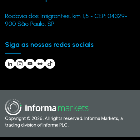
Rodovia dos Imigrantes, km 1,5 - CEP: 04329-
900 São Paulo, SP
Siga as nossas redes sociais
Copyright © 2026. All rights reserved. Informa Markets, a
trading division of Informa PLC.